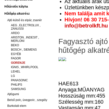
Az aktuális árak u
Üzletünkben készpé
Hőtárolós kályha
Nem találja amit 
Hűtőgép alkatrész
Hívjon! 06 30 715
Ajtó külső és elpár, zsanér
info@betrolkft.hu
AEG , ELECTROLUX ,
ZANUSSI
ARDO
ARISTON , INDESIT ,
Fagyasztó ajtó
MERLONI
BEKO
hűtőgép alkatr
BOSCH , SIEMENS
EGYÉB
FAGOR
GORENJE
IGNIS , WHIRLPOOL
LEHEL
LG
PANASONIC
HAE613
PHILIPS
Anyaga:MŰANYAG
SAMSUNG
Ajtógumi
Hosszúság mm:455
Belső polc, üvegpolc , szegély
Szélesség mm:160
Burkolati elem
Vastagság mm:47