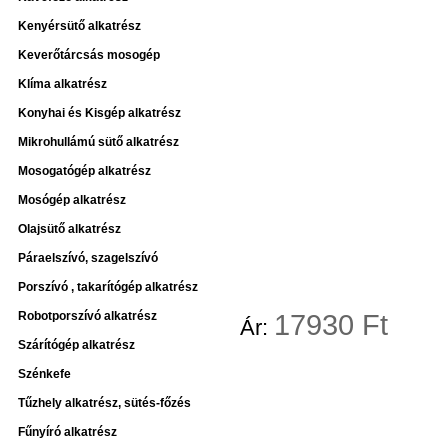
Kenyérsütő alkatrész
Keverőtárcsás mosogép
Klíma alkatrész
Konyhai és Kisgép alkatrész
Mikrohullámú sütő alkatrész
Mosogatógép alkatrész
Mosógép alkatrész
Olajsütő alkatrész
Páraelszívó, szagelszívó
Porszívó , takarítógép alkatrész
Robotporszívó alkatrész
17
930 Ft
Ár:
Szárítógép alkatrész
Szénkefe
Tűzhely alkatrész, sütés-főzés
Fűnyíró alkatrész