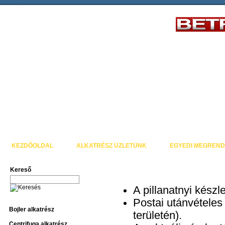
KEZDŐOLDAL
ALKATRÉSZ ÜZLETÜNK
EGYEDI MEGREND
Kereső
A pillanatnyi készl
Postai utánvétele
Bojler alkatrész
területén).
Centrifuga alkatrész