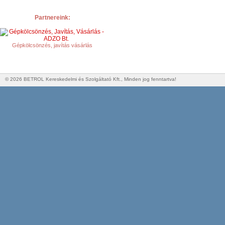
Partnereink:
Gépkölcsönzés, javítás vásárlás
© 2026 BETROL Kereskedelmi és Szolgáltató Kft., Minden jog fenntartva!