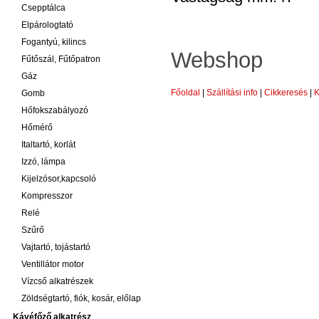
Csepptálca
Elpárologtató
Fogantyú, kilincs
Webshop
Fűtőszál, Fűtőpatron
Gáz
Főoldal
|
Szállítási info
|
Cikkeresés
|
K
Gomb
Hőfokszabályozó
Hőmérő
Italtartó, korlát
Izzó, lámpa
Kijelzósor,kapcsoló
Kompresszor
Relé
Szűrő
Vajtartó, tojástartó
Ventillátor motor
Vízcső alkatrészek
Zöldségtartó, fiók, kosár, előlap
Kávéfőző alkatrész