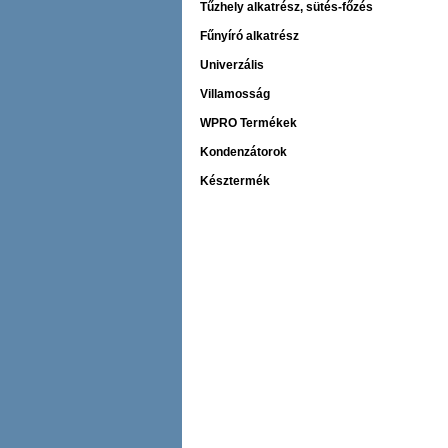
Tűzhely alkatrész, sütés-főzés
Fűnyíró alkatrész
Univerzális
Villamosság
WPRO Termékek
Kondenzátorok
Késztermék