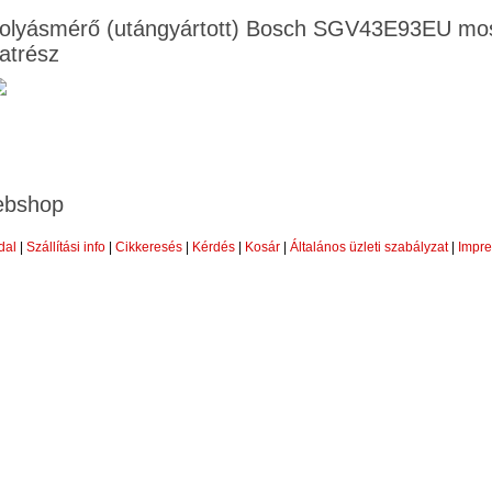
folyásmérő (utángyártott) Bosch SGV43E93EU mo
katrész
bshop
dal
|
Szállítási info
|
Cikkeresés
|
Kérdés
|
Kosár
|
Általános üzleti szabályzat
|
Impr