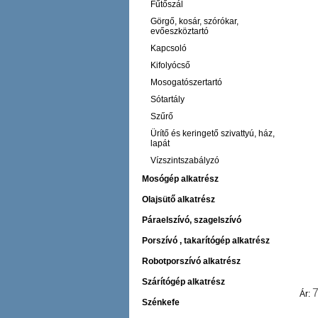
Fűtőszál
Görgő, kosár, szórókar,
evőeszköztartó
Kapcsoló
Kifolyócső
Mosogatószertartó
Sótartály
Szűrő
Ürítő és keringető szivattyú, ház,
lapát
Vízszintszabályzó
Mosógép alkatrész
Olajsütő alkatrész
Páraelszívó, szagelszívó
Porszívó , takarítógép alkatrész
Robotporszívó alkatrész
Szárítógép alkatrész
Ár:
Szénkefe