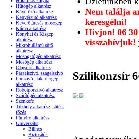
Üzletünkben ké
Hőtárolós kályha
Hűtőgép alkatrész
Nem találja a
Kávéfőző alkatrész
Kenyérsütő alkatrész
keresgélni!
Keverőtárcsás mosogép
Klíma alkatrész
Hívjon! 06 30
Konyhai és Kisgép
alkatrész
visszahívjuk!
Mikrohullámú sütő
alkatrész
Mosogatógép alkatrész
Mosógép alkatrész
Olajsütő alkatrész
Szilikonzsír 
Páraelszívó, szagelszívó
Porszívó , takarítógép
alkatrész
Robotporszívó alkatrész
Szárítógép alkatrész
Szénkefe
Tűzhely alkatrész, sütés-
főzés
Fűnyíró alkatrész
Univerzális
Bilincs
Biztosíték