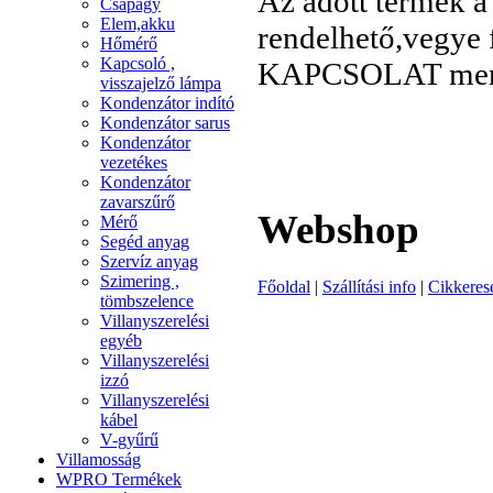
Az adott termék
Csapágy
Elem,akku
rendelhető,vegye f
Hőmérő
Kapcsoló ,
KAPCSOLAT men
visszajelző lámpa
Kondenzátor indító
Kondenzátor sarus
Kondenzátor
vezetékes
Kondenzátor
zavarszűrő
Webshop
Mérő
Segéd anyag
Szervíz anyag
Szimering ,
Főoldal
|
Szállítási info
|
Cikkeres
tömbszelence
Villanyszerelési
egyéb
Villanyszerelési
izzó
Villanyszerelési
kábel
V-gyűrű
Villamosság
WPRO Termékek