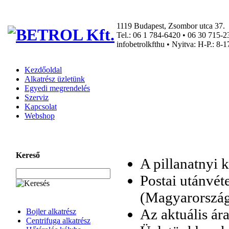
1119 Budapest, Zsombor utca 37.
Tel.: 06 1 784-6420 • 06 30 715-2
info
betrolkft
hu • Nyitva: H-P.: 8-1
Kezdőoldal
Alkatrész üzletünk
Egyedi megrendelés
Szerviz
Kapcsolat
Webshop
Kereső
A pillanatnyi 
Postai utánvét
(Magyarország 
Az aktuális ár
Bojler alkatrész
Centrifuga alkatrész