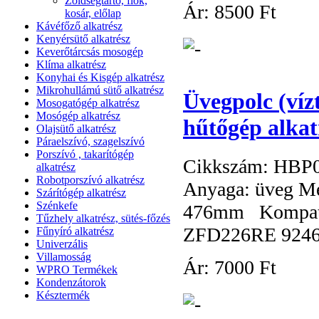
Zöldségtartó, fiók,
Ár:
8
500 Ft
kosár, előlap
Kávéfőző alkatrész
Kenyérsütő alkatrész
Keverőtárcsás mosogép
Klíma alkatrész
Konyhai és Kisgép alkatrész
Mikrohullámú sütő alkatrész
Üvegpolc (ví
Mosogatógép alkatrész
Mosógép alkatrész
hűtőgép alkat
Olajsütő alkatrész
Páraelszívó, szagelszívó
Porszívó , takarítógép
Cikkszám: HBP
alkatrész
Robotporszívó alkatrész
Anyaga: üveg Mé
Szárítógép alkatrész
Szénkefe
476mm Kompatib
Tűzhely alkatrész, sütés-főzés
ZFD226RE 924
Fűnyíró alkatrész
Univerzális
Villamosság
Ár:
7
000 Ft
WPRO Termékek
Kondenzátorok
Késztermék