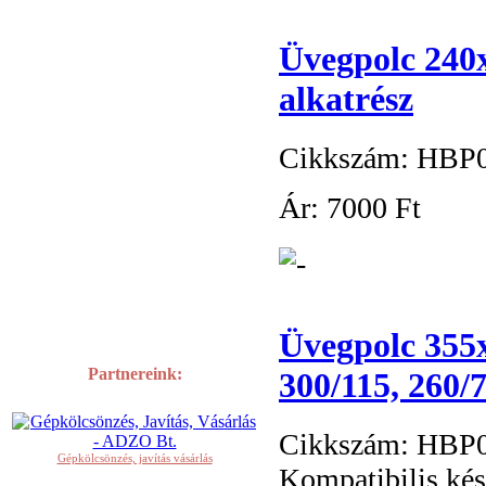
Üvegpolc 24
alkatrész
Cikkszám: HBP
Ár:
7
000 Ft
Üvegpolc 355
Partnereink:
300/115, 260/
Cikkszám: HBP
Gépkölcsönzés, javítás vásárlás
Kompatibilis k