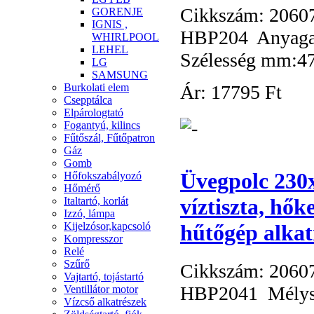
Cikkszám: 2060
GORENJE
IGNIS ,
HBP204 Anyag
WHIRLPOOL
LEHEL
Szélesség mm:4
LG
SAMSUNG
Ár:
17
795 Ft
Burkolati elem
Csepptálca
Elpárologtató
Fogantyú, kilincs
Fűtőszál, Fűtőpatron
Gáz
Gomb
Üvegpolc 230x
Hőfokszabályozó
Hőmérő
víztiszta, hők
Italtartó, korlát
Izzó, lámpa
hűtőgép alkat
Kijelzósor,kapcsoló
Kompresszor
Relé
Szűrő
Cikkszám: 2060
Vajtartó, tojástartó
HBP2041 Mélys
Ventillátor motor
Vízcső alkatrészek