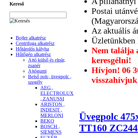
A pillanatnyi
Kereső
Postai utánvé
(Magyarország
Az aktuális á
Bojler alkatrész
Üzletünkben k
Centrifuga alkatrész
Nem találja 
Hőtárolós kályha
Hűtőgép alkatrész
keresgélni!
Ajtó külső és elpár,
zsanér
Hívjon! 06 3
Ajtógumi
Belső polc, üvegpolc ,
visszahívju
szegély
AEG ,
ELECTROLUX
, ZANUSSI
ARISTON ,
INDESIT ,
Üvegpolc 475x
MERLONI
BEKO
TT160 ZC244
BOSCH ,
SIEMENS
EGYÉB