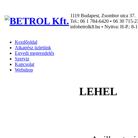
1119 Budapest, Zsombor utca 37.
Tel.: 06 1 784-6420 • 06 30 715-2
info
betrolkft
hu • Nyitva: H-P.: 8-
Kezdőoldal
Alkatrész üzletünk
Egyedi megrendelés
Szerviz
Kapcsolat
Webshop
LEHEL