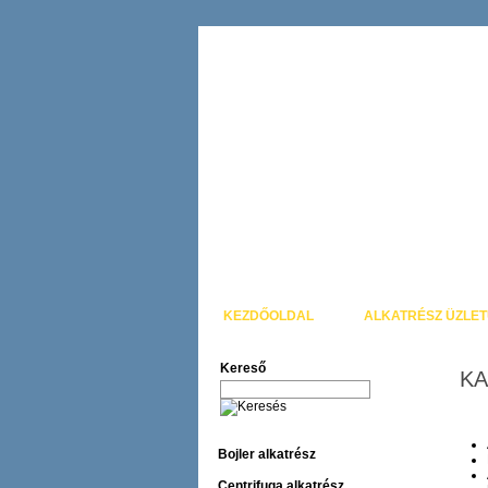
KEZDŐOLDAL
ALKATRÉSZ ÜZLE
Kereső
K
Bojler alkatrész
Centrifuga alkatrész