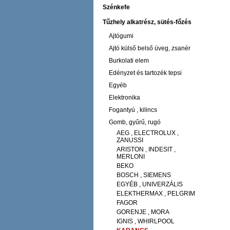
Szénkefe
Tűzhely alkatrész, sütés-főzés
Ajtógumi
Ajtó külső belső üveg, zsanér
Burkolati elem
Edényzet és tartozék tepsi
Egyéb
Elektronika
Fogantyú , kilincs
Gomb, gyűrű, rugó
AEG , ELECTROLUX ,
ZANUSSI
ARISTON , INDESIT ,
MERLONI
BEKO
BOSCH , SIEMENS
EGYÉB , UNIVERZÁLIS
ELEKTHERMAX , PELGRIM
FAGOR
GORENJE , MORA
IGNIS , WHIRLPOOL