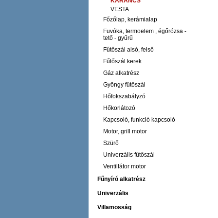
KARANCS
VESTA
Főzőlap, kerámialap
Fuvóka, termoelem , égőrózsa -
tető - gyűrű
Fűtőszál alsó, felső
Fűtőszál kerek
Gáz alkatrész
Gyöngy fűtőszál
Hőfokszabályzó
Hőkorlátozó
Kapcsoló, funkció kapcsoló
Motor, grill motor
Szürő
Univerzális fűtőszál
Ventillátor motor
Fűnyíró alkatrész
Univerzális
Villamosság