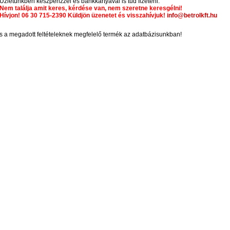
Üzletünkben készpénzzel és bankkártyával is tud fizeteni.
Nem találja amit keres, kérdése van, nem szeretne keresgélni!
Hívjon! 06 30 715-2390 Küldjön üzenetet és visszahívjuk!
info@betrolkft.hu
s a megadott feltételeknek megfelelő termék az adatbázisunkban!