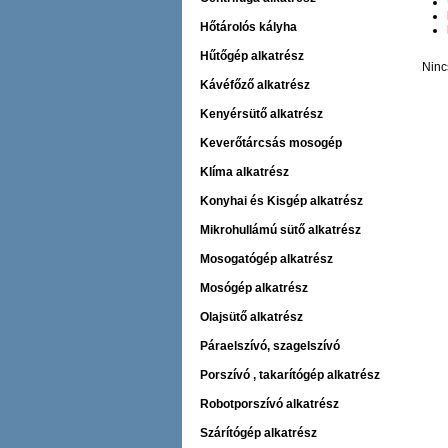
Hőtárolós kályha
Hűtőgép alkatrész
Ninc
Kávéfőző alkatrész
Kenyérsütő alkatrész
Keverőtárcsás mosogép
Klíma alkatrész
Konyhai és Kisgép alkatrész
Mikrohullámú sütő alkatrész
Mosogatógép alkatrész
Mosógép alkatrész
Olajsütő alkatrész
Páraelszívó, szagelszívó
Porszívó , takarítógép alkatrész
Robotporszívó alkatrész
Szárítógép alkatrész