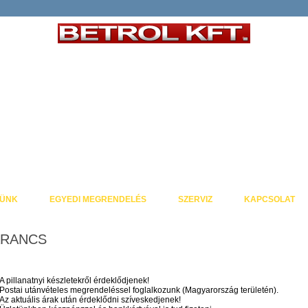
TÜNK
EGYEDI MEGRENDELÉS
SZERVIZ
KAPCSOLAT
ARANCS
A pillanatnyi készletekről érdeklődjenek!
Postai utánvételes megrendeléssel foglalkozunk (Magyarország területén).
Az aktuális árak után érdeklődni szíveskedjenek!