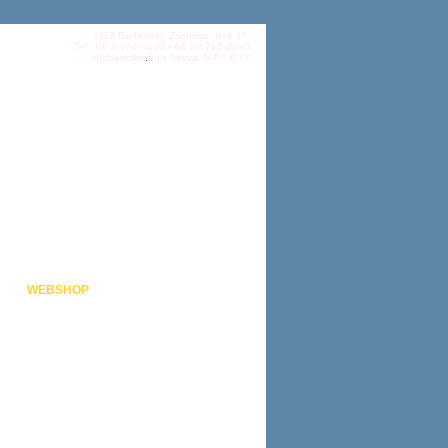
1119 Budapest, Zsombor utca 37.
Tel.: 06 1 784-6420 • 06 30 715-2390
info
betrolkft
hu • Nyitva: H-P.: 8-17
WEBSHOP