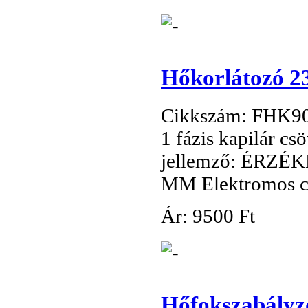
Hőkorlátozó 23
Cikkszám: FHK9
1 fázis kapilár c
jellemző: ÉRZÉ
MM Elektromos c
Ár:
9
500 Ft
Hőfokszabályzó