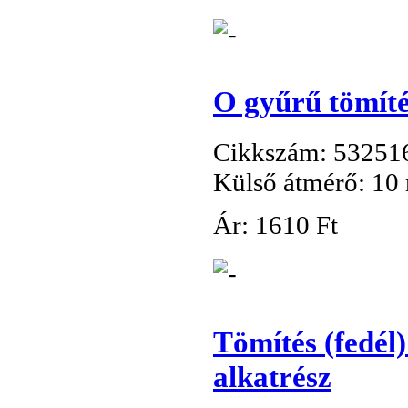
O gyűrű tömít
Cikkszám: 53251
Külső átmérő: 10
Ár:
1
610 Ft
Tömítés (fedé
alkatrész