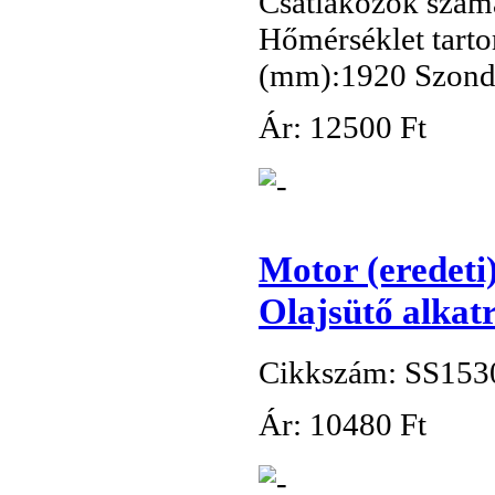
Csatlakozók száma
Hőmérséklet tarto
(mm):1920 Szonda
Ár:
12
500 Ft
Motor (erede
Olajsütő alkat
Cikkszám: SS15
Ár:
10
480 Ft