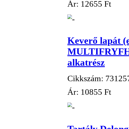
Ár:
12
655 Ft
Keverő lapát 
MULTIFRYFH11
alkatrész
Cikkszám: 73125
Ár:
10
855 Ft
Tartály Delong