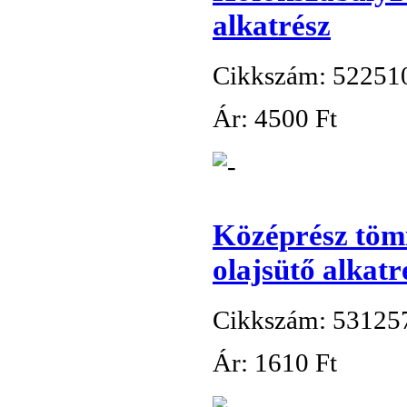
alkatrész
Cikkszám: 52251
Ár:
4
500 Ft
Középrész töm
olajsütő alkatr
Cikkszám: 53125
Ár:
1
610 Ft