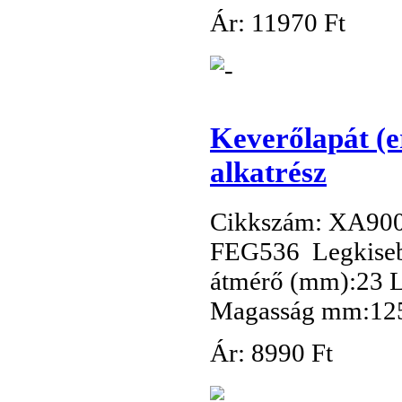
Ár:
11
970 Ft
Keverőlapát (e
alkatrész
Cikkszám: XA90
FEG536 Legkisebb
átmérő (mm):23 
Magasság mm:12
Ár:
8
990 Ft