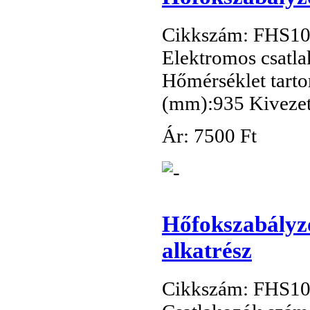
Cikkszám: FHS1
Elektromos csatla
Hőmérséklet tarto
(mm):935 Kivezet
Ár:
7
500 Ft
Hőfokszabályzó
alkatrész
Cikkszám: FHS1