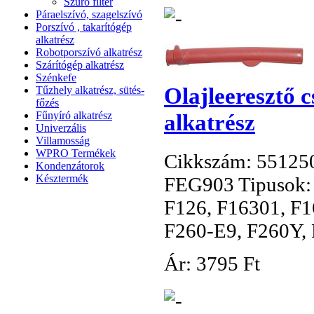
Szűrő filter
Páraelszívó, szagelszívó
Porszívó , takarítógép
alkatrész
Robotporszívó alkatrész
Szárítógép alkatrész
Szénkefe
Olajleeresztő c
Tűzhely alkatrész, sütés-
főzés
alkatrész
Fűnyíró alkatrész
Univerzális
Villamosság
WPRO Termékek
Cikkszám: 55125
Kondenzátorok
Késztermék
FEG903 Tipusok: 
F126, F16301, F1
F260-E9, F260Y, F
Ár:
3
795 Ft