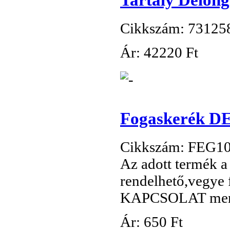
Cikkszám: 73125
Ár:
42
220 Ft
Fogaskerék DE
Cikkszám: FEG1
Az adott termék
rendelhető,vegye f
KAPCSOLAT men
Ár:
650 Ft