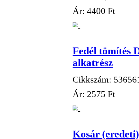
Ár:
4
400 Ft
Fedél tömítés
alkatrész
Cikkszám: 53656
Ár:
2
575 Ft
Kosár (eredeti