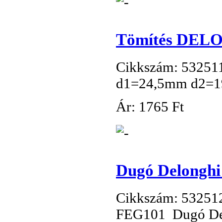
Tömítés DELON
Cikkszám: 53251
d1=24,5mm d2=
Ár:
1
765 Ft
Dugó Delonghi 
Cikkszám: 53251
FEG101 Dugó Delo