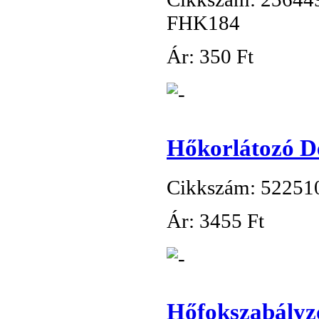
FHK184
Ár:
350 Ft
Hőkorlátozó De
Cikkszám: 52251
Ár:
3
455 Ft
Hőfokszabályz