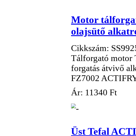
Motor tálforg
olajsütő alkatr
Cikkszám: SS992
Tálforgató motor 
forgatás átvivő a
FZ7002 ACTIFRY 
Ár:
11
340 Ft
Üst Tefal ACT