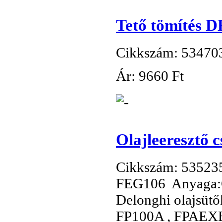
Tető tömítés 
Cikkszám: 53470
Ár:
9
660 Ft
Olajleeresztő
Cikkszám: 53523
FEG106 Anyaga:
Delonghi olajsütő
FP100A , FPAEXB