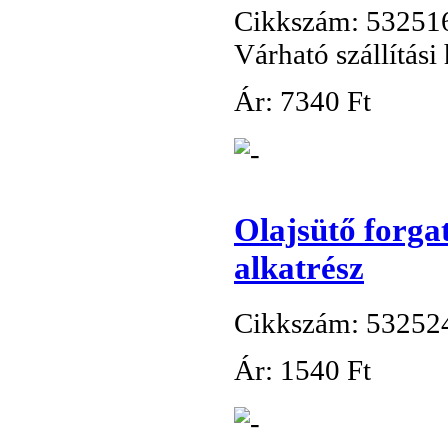
Cikkszám: 53251
Várható szállítási 
Ár:
7
340 Ft
Olajsütő forgat
alkatrész
Cikkszám: 53252
Ár:
1
540 Ft