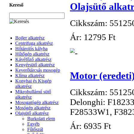
Olajsütő alkat
Kereső
Cikkszám: 55125
Ár:
12
795 Ft
Bojler alkatrész
Centrifuga alkatrész
Hőtárolós kályha
Hűtőgép alkatrész
Kávéfőző alkatrész
Kenyérsütő alkatrész
Keverőtárcsás mosogép
Motor (eredeti
Klíma alkatrész
Konyhai és Kisgép
alkatrész
Cikkszám: 55125
Mikrohullámú sütő
alkatrész
Delonghi: F1823
Mosogatógép alkatrész
Mosógép alkatrész
F28533W1, F3823
Olajsütő alkatrész
Burkolati elem
Ár:
6
935 Ft
Egyéb
Fűtőszál