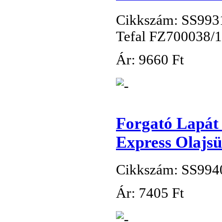
Cikkszám: SS993
Tefal FZ700038/1
Ár:
9
660 Ft
Forgató Lapát
Express Olajsü
Cikkszám: SS994
Ár:
7
405 Ft