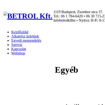
1119 Budapest, Zsombor utca 37.
Tel.: 06 1 784-6420 • 06 30 715-2
info
betrolkft
hu • Nyitva: H-P.: 8-1
Kezdőoldal
Alkatrész üzletünk
Egyedi megrendelés
Szerviz
Kapcsolat
Webshop
Egyéb