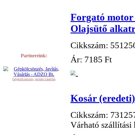
Forgató motor
Olajsütő alkat
Cikkszám: 55125
Partnereink:
Ár:
7
185 Ft
Gépkölcsönzés, javítás vásárlás
Kosár (eredeti)
Cikkszám: 73125
Várható szállítási 