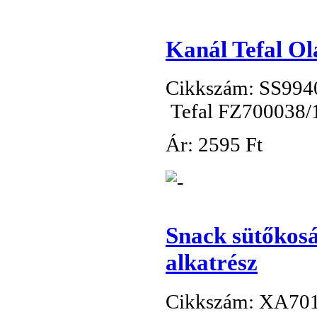
Kanál Tefal Ol
Cikkszám: SS994
Tefal FZ700038/1
Ár:
2
595 Ft
Snack sütőkos
alkatrész
Cikkszám: XA70