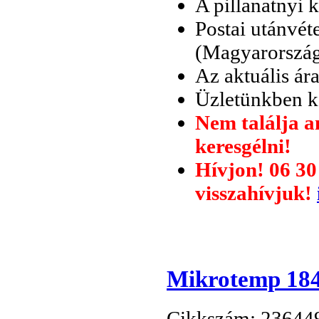
A pillanatnyi 
Postai utánvét
(Magyarország 
Az aktuális ár
Üzletünkben ké
Nem találja a
keresgélni!
Hívjon! 06 30
visszahívjuk!
Mikrotemp 184
Cikkszám: 23644