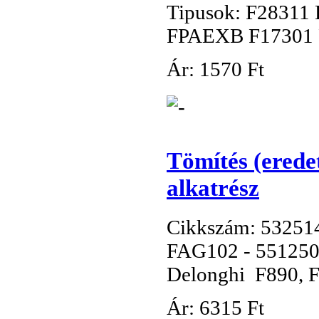
Tipusok: F2831
FPAEXB F17301 F
Ár:
1
570 Ft
Tömítés (ered
alkatrész
Cikkszám: 53251
FAG102 - 551250
Delonghi F890, F
Ár:
6
315 Ft