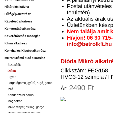
A pillanatnyi készl
Postai utánvétele
Hőtárolós kályha
területén).
Hűtőgép alkatrész
Az aktuális árak u
Kávéfőző alkatrész
Üzletünkben készpé
Kenyérsütő alkatrész
Nem találja amit 
Keverőtárcsás mosogép
Hívjon! 06 30 715
info@betrolkft.hu
Klíma alkatrész
Konyhai és Kisgép alkatrész
Mikrohullámú sütő alkatrész
Dióda Mikró alkatr
Biztosíték
Cikkszám: FEG158 -
Dióda
HVO3-12 szimpla / H
Egyéb
Forgatógomb, gyűrű, rugó, gomb
2
490 Ft
Ár:
Izzó
Kondenzátor sarus
Magnetron
Mikró tányér, csillag, görgő