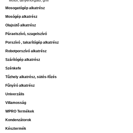
Motor, tányérforgató, grill
Mosogatógép alkatrész
Mosógép alkatrész
Olajsütő alkatrész
Páraelszívó, szagelszívó
Porszívó , takarítógép alkatrész
Robotporszívó alkatrész
Szárítógép alkatrész
Szénkefe
Tűzhely alkatrész, sütés-főzés
Fűnyíró alkatrész
Univerzális
Villamosság
WPRO Termékek
Kondenzátorok
Késztermék