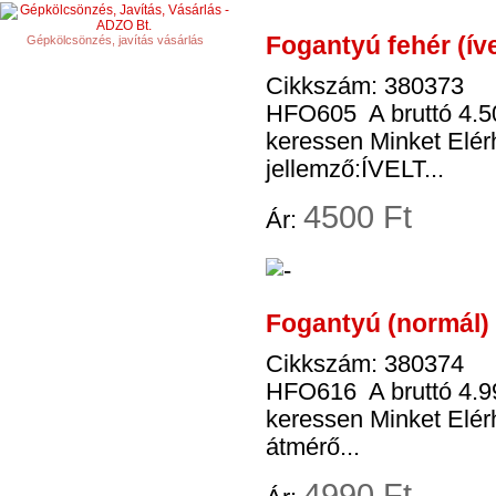
Fogantyú fehér (ív
Gépkölcsönzés, javítás vásárlás
Cikkszám: 380373
HFO605 A bruttó 4.50
keressen Minket El
jellemző:ÍVELT...
4
500 Ft
Ár:
Fogantyú (normál) 
Cikkszám: 380374
HFO616 A bruttó 4.99
keressen Minket Elér
átmérő...
4
990 Ft