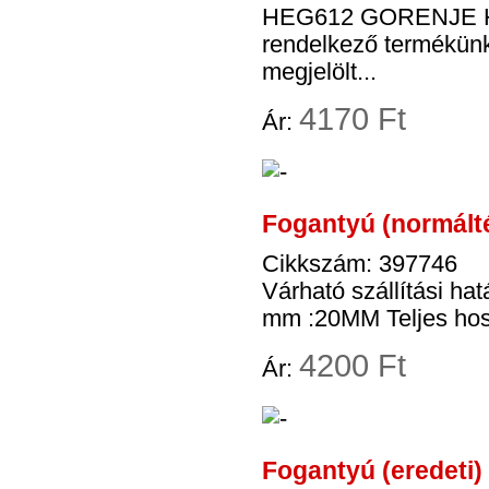
HEG612 GORENJE H
rendelkező termékünk
megjelölt...
4
170 Ft
Ár:
Fogantyú (normált
Cikkszám: 397746
Várható szállítási h
mm :20MM Teljes h
4
200 Ft
Ár:
Fogantyú (eredet