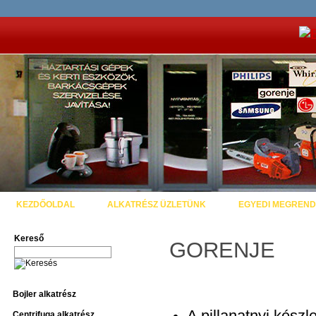
KEZDŐOLDAL
ALKATRÉSZ ÜZLETÜNK
EGYEDI MEGREND
Kereső
GORENJE
Bojler alkatrész
Centrifuga alkatrész