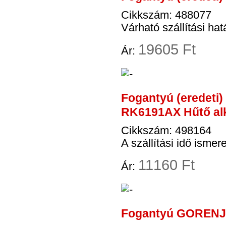
Cikkszám: 488077
Várható szállítási hat
19
605 Ft
Ár:
Fogantyú (eredeti)
RK6191AX Hűtő al
Cikkszám: 498164
A szállítási idő ismere
11
160 Ft
Ár:
Fogantyú GORENJE