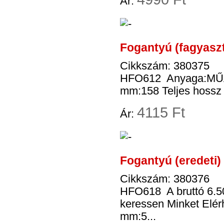
Ár:
Fogantyú (fagyasz
Cikkszám: 380375
HFO612 Anyaga:MŰAN
mm:158 Teljes hossz
4
115 Ft
Ár:
Fogantyú (eredeti
Cikkszám: 380376
HFO618 A bruttó 6.50
keressen Minket Elé
mm:5...