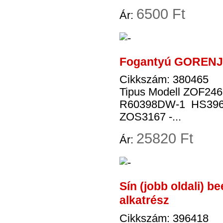
6
500 Ft
Ár:
Fogantyú GORENJE
Cikkszám: 380465
Tipus Modell ZOF2
R60398DW-1 HS396
ZOS3167 -...
25
820 Ft
Ár:
Sín (jobb oldali) 
alkatrész
Cikkszám: 396418