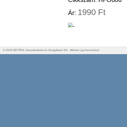
Cikkszám: HFO606
1
990 Ft
Ár:
© 2026 BETROL Kereskedelmi és Szolgáltató Kft., Minden jog fenntartva!