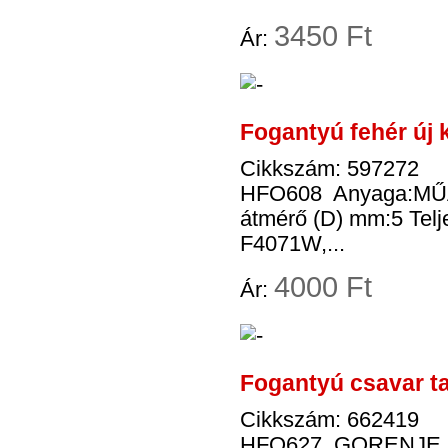
3
450 Ft
Ár:
Fogantyú fehér új
Cikkszám: 597272
HFO608 Anyaga:MŰAN
átmérő (D) mm:5 Tel
F4071W,...
4
000 Ft
Ár:
Fogantyú csavar 
Cikkszám: 662419
HFO627 GORENJE RK