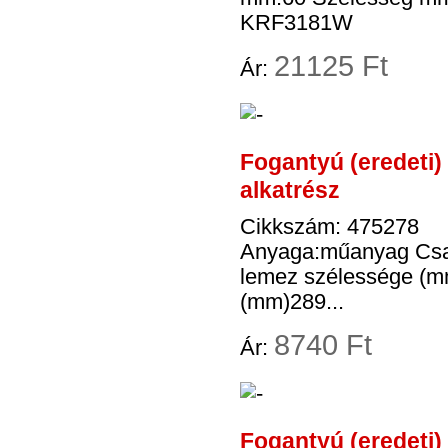
KRF3181W
21
125 Ft
Ár:
Fogantyú (eredet
alkatrész
Cikkszám: 475278
Anyaga:műanyag Csava
lemez szélessége (mm
(mm)289...
8
740 Ft
Ár:
Fogantyú (eredeti