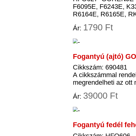
F6095E, F6243E, K
R6164E, R6165E, RK
1
790 Ft
Ár:
Fogantyú (ajtó) G
Cikkszám: 690481
A cikkszámmal rende
megrendelheti az ott 
39
000 Ft
Ár:
Fogantyú fedél fe