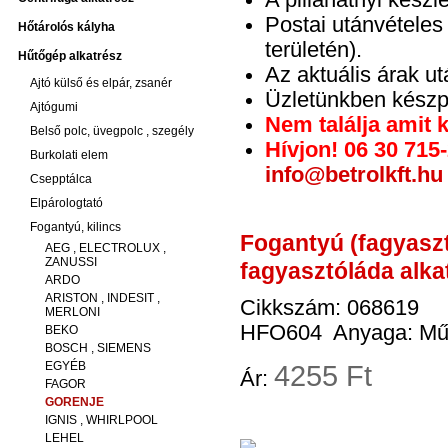
A pillanatnyi készl
Postai utánvétele
Hőtárolós kályha
területén).
Hűtőgép alkatrész
Az aktuális árak u
Ajtó külső és elpár, zsanér
Üzletünkben készpé
Ajtógumi
Nem találja amit 
Belső polc, üvegpolc , szegély
Hívjon! 06 30 715
Burkolati elem
info@betrolkft.hu
Csepptálca
Elpárologtató
Fogantyú, kilincs
Fogantyú (fagyasz
AEG , ELECTROLUX ,
ZANUSSI
fagyasztóláda alka
ARDO
ARISTON , INDESIT ,
Cikkszám: 068619
MERLONI
HFO604 Anyaga: Műa
BEKO
BOSCH , SIEMENS
EGYÉB
4
255 Ft
Ár:
FAGOR
GORENJE
IGNIS , WHIRLPOOL
LEHEL