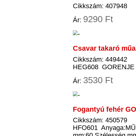
Cikkszám: 407948
9
290 Ft
Ár:
Csavar takaró mű
Cikkszám: 449442
HEG608 GORENJE K
3
530 Ft
Ár:
Fogantyú fehér GO
Cikkszám: 450579
HFO601 Anyaga:MŰAN
mm:60 Szélesség mm