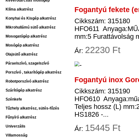
Keverőtárcsás mosogép
Fogantyú fekete (
Klíma alkatrész
Konyhai és Kisgép alkatrész
Cikkszám: 315180
Mikrohullámú sütő alkatrész
HFO611 Anyaga:MŰAN
mm:5 Furattávolság
Mosogatógép alkatrész
Mosógép alkatrész
22
230 Ft
Ár:
Olajsütő alkatrész
Páraelszívó, szagelszívó
Porszívó , takarítógép alkatrész
Fogantyú inox Gor
Robotporszívó alkatrész
Cikkszám: 315190
Szárítógép alkatrész
HFO610 Anyaga:műan
Szénkefe
Teljes hossz (L) m
Tűzhely alkatrész, sütés-főzés
HS1826 -...
Fűnyíró alkatrész
15
445 Ft
Univerzális
Ár:
Villamosság