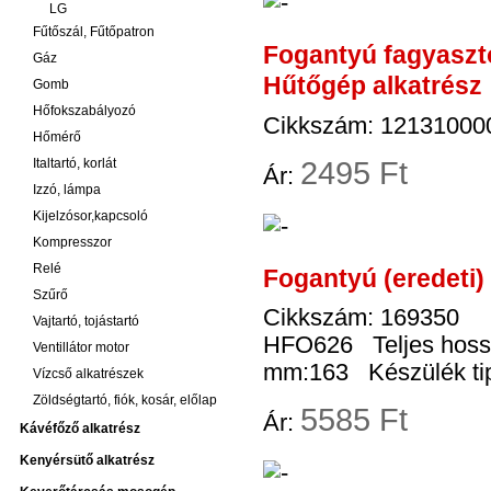
LG
Fűtőszál, Fűtőpatron
Fogantyú fagyasz
Gáz
Hűtőgép alkatrész
Gomb
Hőfokszabályozó
Cikkszám: 12131000
Hőmérő
2
495 Ft
Italtartó, korlát
Ár:
Izzó, lámpa
Kijelzósor,kapcsoló
Kompresszor
Relé
Fogantyú (eredeti)
Szűrő
Cikkszám: 169350
Vajtartó, tojástartó
HFO626 Teljes hossz
Ventillátor motor
mm:163 Készülék tip
Vízcső alkatrészek
Zöldségtartó, fiók, kosár, előlap
5
585 Ft
Ár:
Kávéfőző alkatrész
Kenyérsütő alkatrész