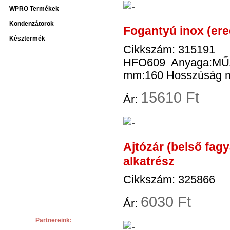
WPRO Termékek
Kondenzátorok
Fogantyú inox (er
Késztermék
Cikkszám: 315191
HFO609 Anyaga:MŰAN
mm:160 Hosszúság m
15
610 Ft
Ár:
Ajtózár (belső f
alkatrész
Cikkszám: 325866
6
030 Ft
Ár:
Partnereink: