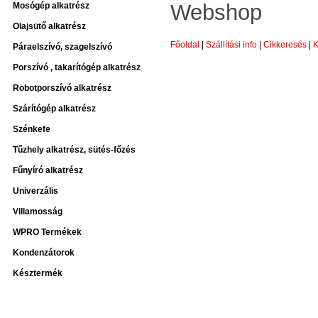
Webshop
Mosógép alkatrész
Olajsütő alkatrész
Főoldal
|
Szállítási info
|
Cikkeresés
|
K
Páraelszívó, szagelszívó
Porszívó , takarítógép alkatrész
Robotporszívó alkatrész
Szárítógép alkatrész
Szénkefe
Tűzhely alkatrész, sütés-főzés
Fűnyíró alkatrész
Univerzális
Villamosság
WPRO Termékek
Kondenzátorok
Késztermék