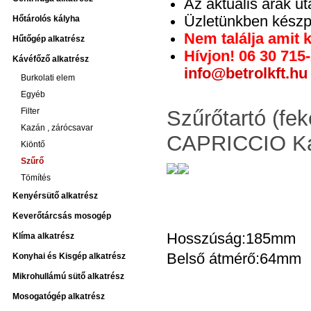
Az aktuális árak u
Üzletünkben készpé
Hőtárolós kályha
Nem találja amit 
Hűtőgép alkatrész
Hívjon! 06 30 715
Kávéfőző alkatrész
info@betrolkft.hu
Burkolati elem
Egyéb
Filter
Szűrőtartó (f
Kazán , zárócsavar
CAPRICCIO Káv
Kiöntő
Szűrő
Tömítés
Kenyérsütő alkatrész
Keverőtárcsás mosogép
Hosszúság:185mm
Klíma alkatrész
Belső átmérő:64mm
Konyhai és Kisgép alkatrész
Mikrohullámú sütő alkatrész
Mosogatógép alkatrész