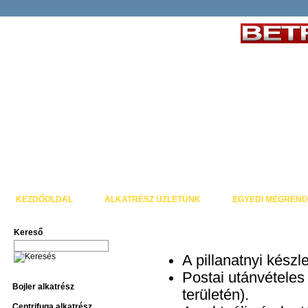
KEZDŐOLDAL
ALKATRÉSZ ÜZLETÜNK
EGYEDI MEGREND
Kereső
A pillanatnyi készl
Postai utánvétele
Bojler alkatrész
területén).
Centrifuga alkatrész